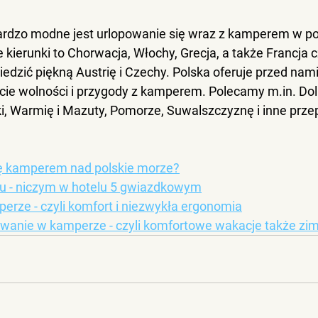
ardzo modne jest 
urlopowanie się wraz z kamperem w poł
e kierunki to Chorwacja, Włochy, Grecja, a także Francja c
zić piękną Austrię i Czechy. Polska oferuje przed nami
ie wolności i przygody z kamperem. Polecamy m.in. Doln
ki, Warmię i Mazuty, Pomorze, Suwalszczyznę i inne prze
ię kamperem nad polskie morze?
u - niczym w hotelu 5 gwiazdkowym
erze - czyli komfort i niezwykła ergonomia
ewanie w kamperze - czyli komfortowe wakacje także zi