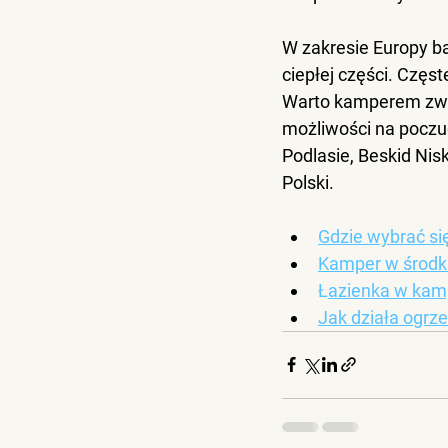
W zakresie Europy b
ciepłej części
. Częst
Warto kamperem zwied
możliwości na poczuc
Podlasie, Beskid Nis
Polski.
Gdzie wybrać s
Kamper w środk
Ł
azienka w kamp
Jak działa ogrz