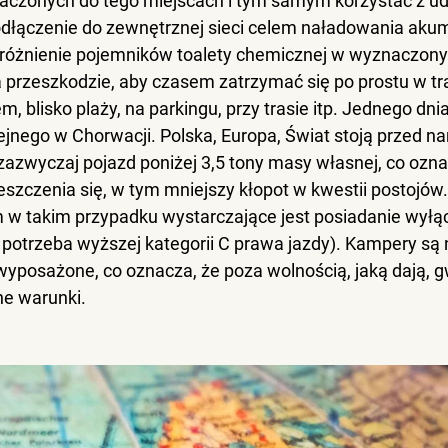
czonych do tego miejscach i tym samym korzystać z ud
 podłączenie do zewnętrznej sieci celem naładowania aku
óżnienie pojemników toalety chemicznej w wyznaczony
a przeszkodzie, aby czasem zatrzymać się po prostu w tra
 blisko plaży, na parkingu, przy trasie itp
. Jednego dni
olejnego w Chorwacji. Polska, Europa, Świat stoją przed 
zazwyczaj pojazd poniżej 3,5 tony masy własnej, co ozn
zczenia się, w tym mniejszy kłopot w kwestii postojów.
m
 w takim przypadku wystarczające jest posiadanie wyłą
e potrzeba wyższej kategorii C prawa jazdy). Kampery są 
yposażone, co oznacza, że poza wolnością, jaką dają, g
e warunki.