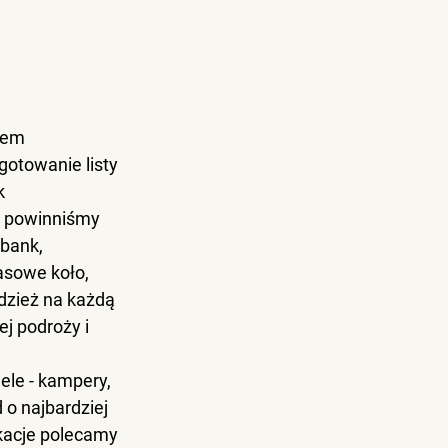
iem 
gotowanie listy 
k 
m powinniśmy 
bank, 
asowe koło, 
odzież na każdą 
j podroży i 
le - kampery, 
o najbardziej 
kacje
 polecamy 