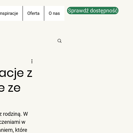
Sprawdź dostępność
Inspiracje
Oferta
O nas
acje z
e ze
 rodziną. W 
czeniami w 
niem, które 