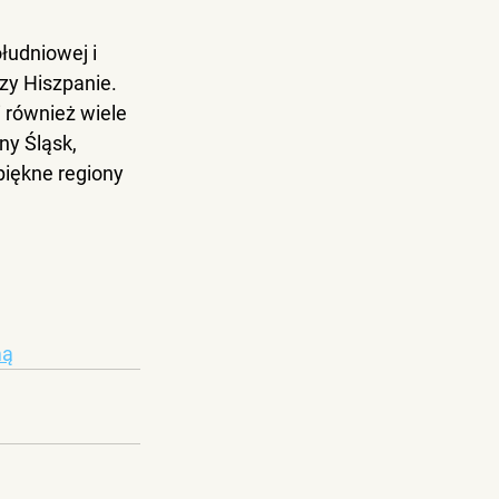
udniowej i 
zy Hiszpanie. 
 również wiele 
y Śląsk, 
piękne regiony 
mą