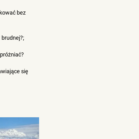
rkować bez 
 brudnej?;
opróżniać? 
wiające się 