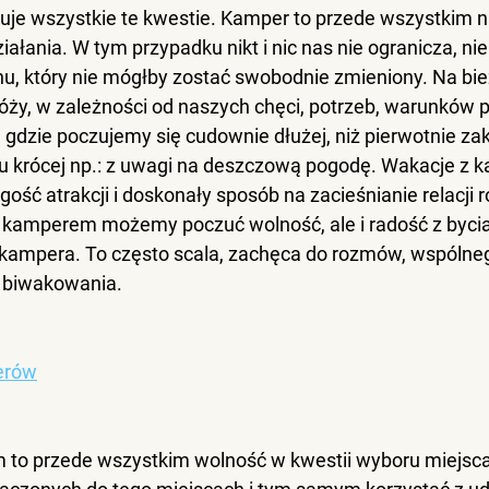
uje wszystkie te kwestie. Kamper to przede wszystkim n
ałania. W tym przypadku nikt i nic nas nie ogranicza, ni
u, który nie mógłby zostać swobodnie zmieniony. Na b
óży, w zależności od naszych chęci, potrzeb, warunków 
dzie poczujemy się cudownie dłużej, niż pierwotnie zak
u krócej np.: z uwagi na deszczową pogodę. 
Wakacje z 
ość atrakcji i doskonały sposób na zacieśnianie relacji r
 kamperem możemy poczuć wolność, ale i radość z bycia
i kampera. To często scala, zachęca do rozmów, wspólne
y biwakowania.
erów
to przede wszystkim wolność w kwestii wyboru miejsc