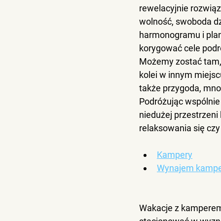
rewelacyjnie rozwiąz
wolność, swoboda dzi
harmonogramu i plan
korygować cele podr
Możemy zostać tam, g
kolei w innym miejsc
także przygoda, mnog
Podróżując wspólnie
niedużej przestrzen
relaksowania się cz
Kampery
Wynajem kamp
Wakacje z kamperem 