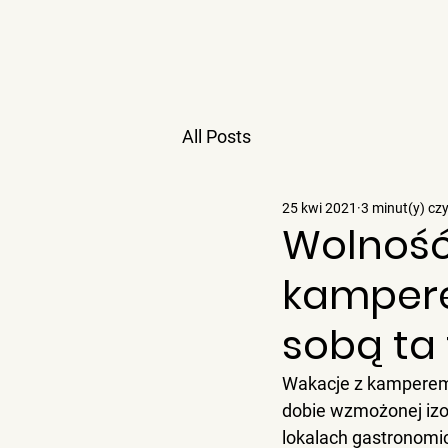
All Posts
25 kwi 2021
3 minut(y) cz
Wolność 
kamperem
sobą ta
Wakacje z kamperem t
dobie wzmożonej izol
lokalach gastronomi