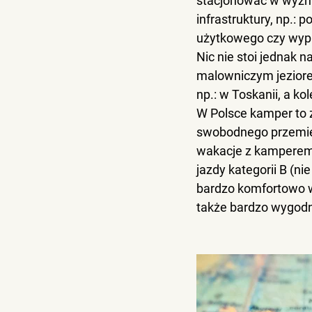
stacjonować w wyzna
infrastruktury, np.:
użytkowego czy wypr
Nic nie stoi jednak n
malowniczym jeziorem,
np.: w Toskanii, a k
W Polsce kamper to 
swobodnego przemies
wakacje z kampere
jazdy kategorii B (ni
bardzo komfortowo w
także bardzo wygodn