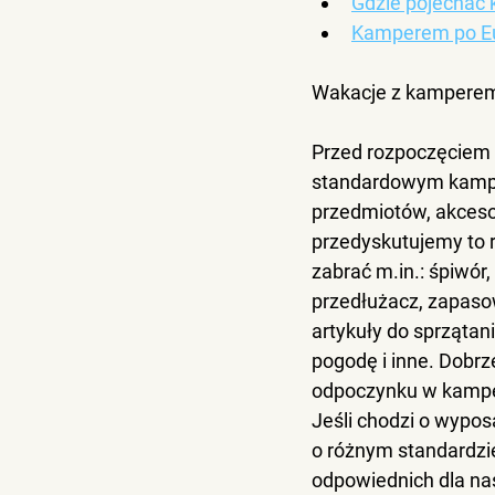
Gdzie pojechać
Kamperem po E
Wakacje z kamperem
Przed rozpoczęciem 
standardowym kamp
przedmiotów, akcesor
przedyskutujemy to 
zabrać m.in.: śpiwór
przedłużacz, zapasow
artykuły do sprzątani
pogodę i inne. Dobrz
odpoczynku w kamp
Jeśli chodzi o wypos
o różnym standardzie
odpowiednich dla na