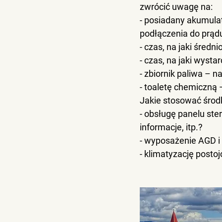
zwrócić uwagę na:
- posiadany akumulat
podłączenia do prąd
- czas, na jaki średn
- czas, na jaki wyst
- zbiornik paliwa – n
- toaletę chemiczną 
Jakie stosować środ
- obsługę panelu ste
informacje, itp.?
- wyposażenie AGD i 
- klimatyzację postoj