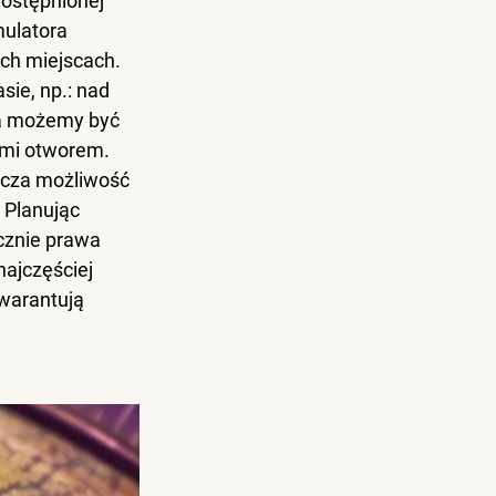
ostępnionej 
mulatora 
ch miejscach. 
sie, np.: nad 
a możemy być 
nami otworem.
acza możliwość 
 Planując 
cznie prawa 
najczęściej 
warantują 