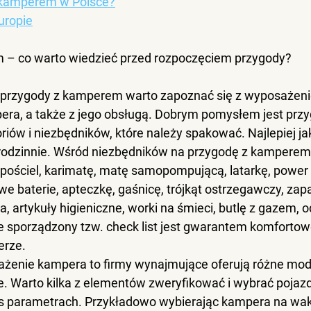
 kamperem w Polsce?
uropie
 – co warto wiedzieć przed rozpoczęciem przygody?
przygody z kamperem warto zapoznać się z wyposażen
era
, a także z jego obsługą. Dobrym pomysłem jest przy
iów i niezbędników, które należy spakować. Najlepiej ja
rodzinnie. Wśród niezbędników na przygodę z kampere
, pościel, karimatę, matę samopompującą, latarkę, power 
e baterie, apteczkę, gaśnicę, trójkąt ostrzegawczy, zap
a, artykuły higieniczne, worki na śmieci, butlę z gazem, 
e sporządzony tzw. check list jest gwarantem komfortowe
erze.
ażenie kampera to firmy wynajmujące oferują różne mode
. Warto kilka z elementów zweryfikować i wybrać pojazd 
s parametrach. Przykładowo 
wybierając kampera na wa