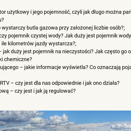
or użytkowy i jego pojemność, czyli jak długo można pa
u?
io wystarczy butla gazowa przy założonej liczbie osób?;
arczy pojemnik czystej wody? Jak duży jest pojemnik wody
a ile kilometrów jazdy wystarcza?;
– jak duży jest pojemnik na nieczystości? Jak często go 
ki chemiczne?
rującego – jakie informacje wyświetla? Co oznaczają poja
RTV – czy jest dla nas odpowiednie i jak ono działa?
ową – czy jest i jak ją regulować?