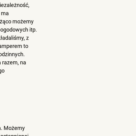
iezależność, 
e ma 
ieżąco możemy 
pogodowych itp. 
ładaliśmy, z 
kamperem
 to 
odzinnych. 
 razem, na 
go 
a
. Możemy 